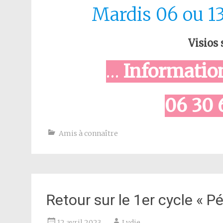
Mardis 06 ou 13
Visios
…
Information
06 30 
Amis à connaître
Retour sur le 1er cycle « 
12 avril 2023
Lydie