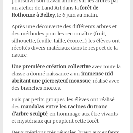
poursuivit son travail annuel sur les arbres par
un atelier de Land Art dans la
forêt de
Rothonne à Belley
, le 6 juin au matin.
Après une découverte des différents arbres et
des méthodes pour les reconnaître (fruit,
silhouette, feuille, taille, écorce…), les élèves ont
récoltés divers matériaux dans le respect de la
nature.
Une première création collective
avec toute la
classe a donné naissance a un
immense nid
abritant une pierre/œuf moussue
, réalisé avec
des branches mortes.
Puis par petits groupes, les élèves ont réalisé
des
mandalas
entre les racines du tronc
d’arbre sculpté
, en hommage aux être vivants
et mystériaux qui peuplent cette forêt.
Deux créations très réussies, bravo aux enfants