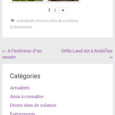
1
2
►
Actualités
,
Divers sites de création
,
Evènements
Navigation
←
A l’intérieur d’un
Défis Land Art à AvirhÔne
musée
→
Article
Catégories
Actualités
Amis à connaître
Divers sites de création
Evènements