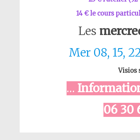
14 € le cours partic
Les
mercre
Mer 08, 15, 2
Visios
…
Information
06 30 