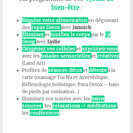
bien-être
:
Régulez votre alimentation
en dégustant
des
repas Detox
avec
Jannick
Éliminez
et
tonifiez le corps
par le
Qi
Gong
avec
Lydie
Oxygénez vos cellules
et
exprimez-vous
avec les
balades sensorielles
et
créatives
(Land Art)
Profitez de
séances détox
et
détente
à la
carte (massage Tui Na et Ayurvédique,
Réflexologie holistique, Pura Detox – bain
de pieds par ionisation…)
Illuminez vos soirées avec les
bains
sonores
, les
relaxations
et
méditations
,
les
conférences
…