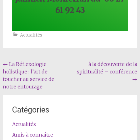
61 92 43
Actualités
Navigation
←
La Réflexologie
à la découverte de la
holistique : l’art de
spiritualité – conférence
Article
toucher au service de
→
notre entourage
Catégories
Actualités
Amis à connaître