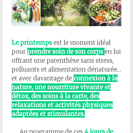
Le printemps
est le moment idéal
pour
prendre soin de son corps
en lui
offrant une parenthèse sans stress,
polluants et alimentation dénaturée…
et avec davantage de
connexion à la
nature, une nourriture vivante et
détox, des soins à la carte, des
relaxations et activités physiques
adaptées et stimulantes.
Au programme de ces
4 jours de