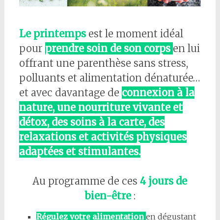
Le printemps
est le moment idéal
pour
prendre soin de son corps
en lui
offrant une parenthèse sans stress,
polluants et alimentation dénaturée…
et avec davantage de
connexion à la
nature, une nourriture vivante et
détox, des soins à la carte, des
relaxations et activités physiques
adaptées et stimulantes.
Au programme de ces
4 jours de
bien-être
:
Régulez votre alimentation
en dégustant