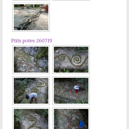
Ptits potes 260719