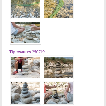
Tigrosaures 250719