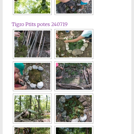
Tigro Ptits potes 240719