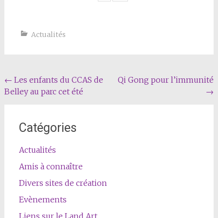
Actualités
Navigation
←
Les enfants du CCAS de
Qi Gong pour l’immunité
Belley au parc cet été
→
Article
Catégories
Actualités
Amis à connaître
Divers sites de création
Evènements
Liens sur le Land Art