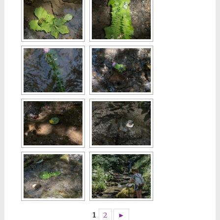
1
2
►