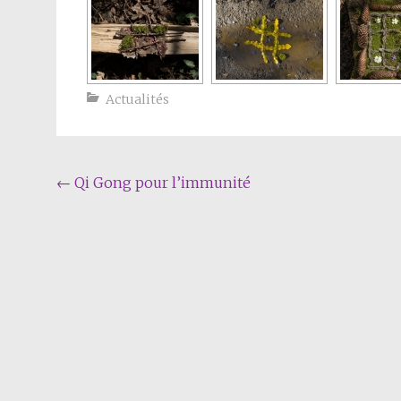
Actualités
Navigation
←
Qi Gong pour l’immunité
Article