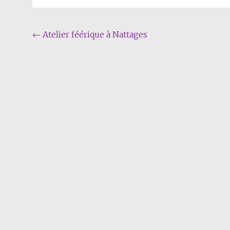
Navigation
←
Atelier féérique à Nattages
Article