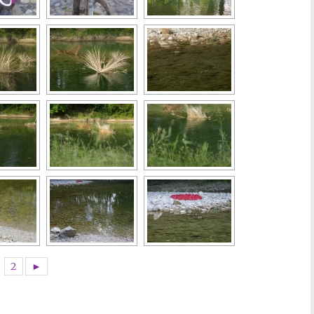
1
2
►